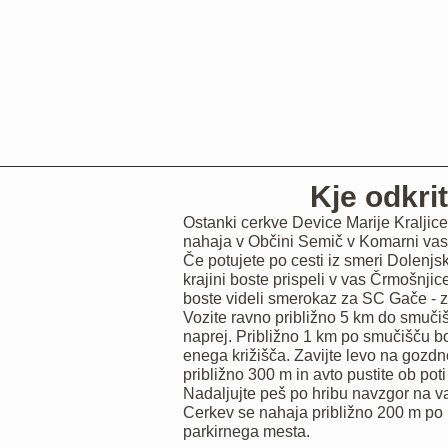
Kje odkrit
Ostanki cerkve Device Marije Kraljic
nahaja v Občini Semič v Komarni vas
Če potujete po cesti iz smeri Dolenjski
krajini boste prispeli v vas Črmošnjic
boste videli smerokaz za SC Gače - z
Vozite ravno približno 5 km do smučišč
naprej. Približno 1 km po smučišču bo
enega križišča. Zavijte levo na gozdno
približno 300 m in avto pustite ob poti 
Nadaljujte peš po hribu navzgor na vaš
Cerkev se nahaja približno 200 m po
parkirnega mesta.