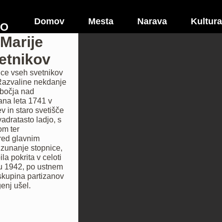
Domov
Mesta
Narava
Kultura
NO
Marije
vetnikov
ice vseh svetnikov
Razvaline nekdanje
obočja nad
ana leta 1741 v
ev in staro svetišče
adratasto ladjo, s
om ter
red glavnim
 zunanje stopnice,
la pokrita v celoti
u 1942, po ustnem
 skupina partizanov
genj ušel.