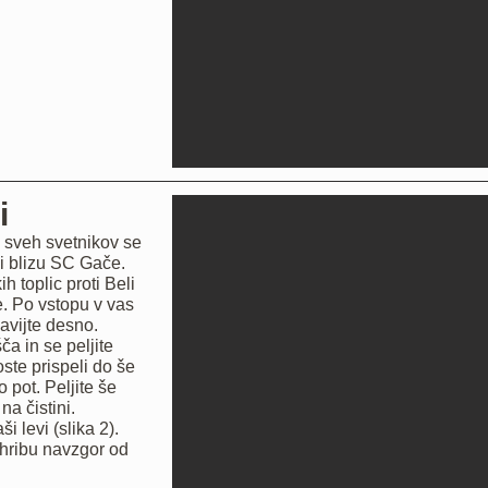
i
e sveh svetnikov se
i blizu SC Gače.
h toplic proti Beli
e. Po vstopu v vas
avijte desno.
a in se peljite
ste prispeli do še
 pot. Peljite še
na čistini.
i levi (slika 2).
 hribu navzgor od