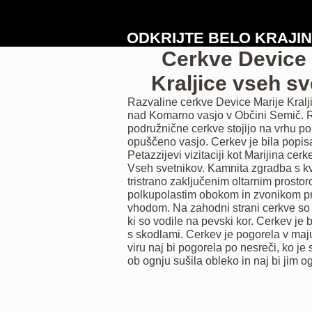
ODKRIJTE BELO KRAJI
Cerkve Device 
Kraljice vseh s
Razvaline cerkve Device Marije Kralj
nad Komarno vasjo v Občini Semič. 
podružnične cerkve stojijo na vrhu p
opuščeno vasjo. Cerkev je bila popis
Petazzijevi vizitaciji kot Marijina cerk
Vseh svetnikov. Kamnita zgradba s kv
tristrano zaključenim oltarnim prostor
polkupolastim obokom in zvonikom p
vhodom. Na zahodni strani cerkve so
ki so vodile na pevski kor. Cerkev je bi
s skodlami.
Cerkev je pogorela v maj
viru naj bi pogorela po nesreči, ko je
ob ognju sušila obleko in naj bi jim o