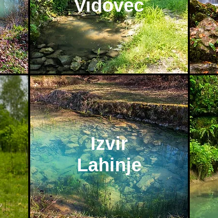
Vidovec
Izvir
Lahinje