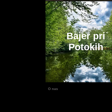
Bajer pri
Potokih
O nas