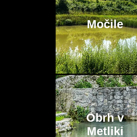
Močile
Obrh v
Metliki