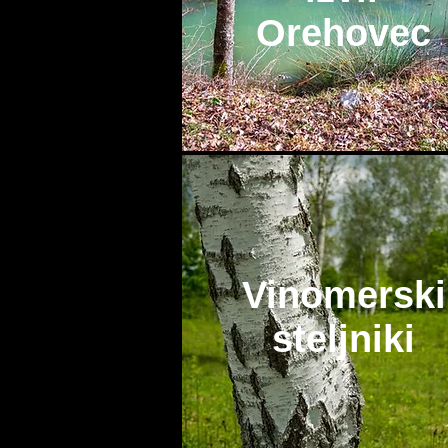
Orehovec
Vinomerski
steljniki