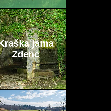
Kraška jama
Zdenc