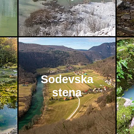
Sodevska
stena