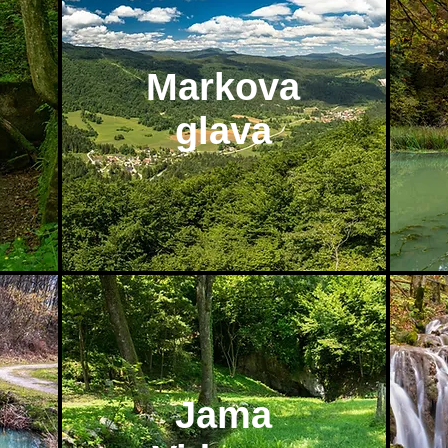
Markova
glava
Jama