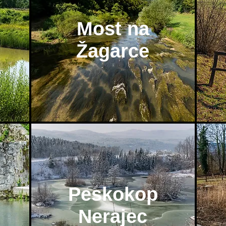
Most na
Žagarce
Peskokop
Nerajec