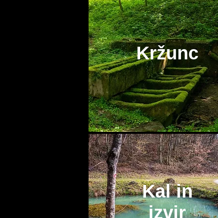
Kržunc
Kal in
izvir