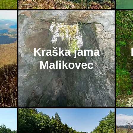
Kraška jama
Malikovec