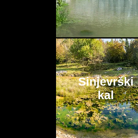
Sinjevrški
kal