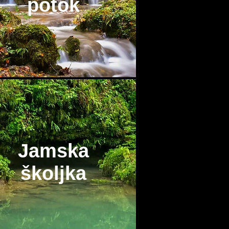
potok
Jamska
školjka