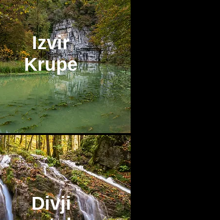
Izvir
Krupe
Divji