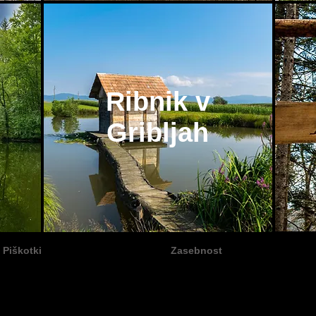
Ribnik v
Gribljah
Piškotki
Zasebnost