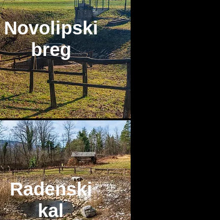
Novolipski
breg
Radenski
kal