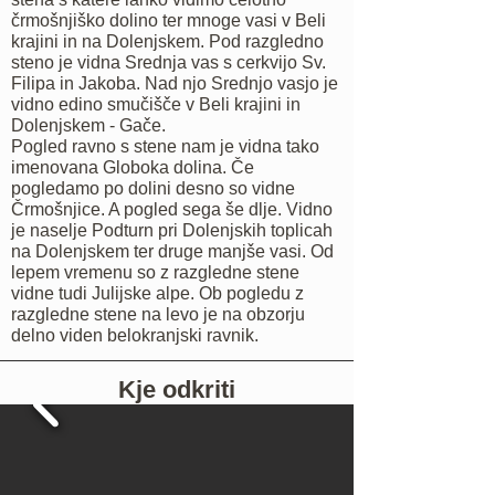
črmošnjiško dolino ter mnoge vasi v Beli
krajini in na Dolenjskem. Pod razgledno
steno je vidna Srednja vas s cerkvijo Sv.
Filipa in Jakoba. Nad njo Srednjo vasjo je
vidno edino smučišče v Beli krajini in
Dolenjskem - Gače.
Pogled ravno s stene nam je vidna tako
imenovana Globoka dolina. Če
pogledamo po dolini desno so vidne
Črmošnjice. A pogled sega še dlje. Vidno
je naselje Podturn pri Dolenjskih toplicah
na Dolenjskem ter druge manjše vasi. Od
lepem vremenu so z razgledne stene
vidne tudi Julijske alpe. Ob pogledu z
razgledne stene na levo je na obzorju
delno viden belokranjski ravnik.
Kje odkriti