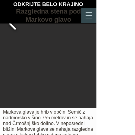
ODKRIJTE BELO KRAJINO
Razgledna stena pod
Markovo glavo
Markova glava je hrib v občini Semič z
nadmorsko višino 755 metrov in se nahaja
nad Črmošnjiško dolino. V neposredni
bližini Markove glave se nahaja razgledna
stena s katere lahko vidimo celotno