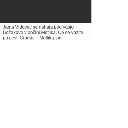
Jama Vidovec se nahaja pod vasjo
Božakovo v občini Metlika. Če se vozite
po cesti Gradac – Metlika, pri
semaforiranem križišču peljite ravno
približno 100 metrov. Videli boste
smerokaz za Božakovo, zavijte desno in
vozite ravno. Pri prehodu čez železniški
prehod v vasi Rosalnice zavijte proti
Božakovem. Vozite ravno, približno 3 km
skozi vasi Radoviči in Želebej. Ko
prispete v vas Božakovo vozite ravno. Po
približno 600 m bo viden na vaši desni
manjši smerokaz za kraško jamo Zdenc in
jamo Vidovec. Zavijte desno na gozdno
pot. Držite se desno. Lokacija jame se
nahaja približno 100 m nižje. Zaradi težko
prevoznega terena priporočamo, da
pustite avtomobil na vrhu in se do jame
sprehodite.