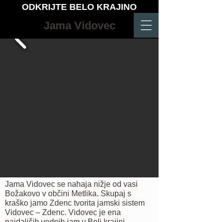
ODKRIJTE BELO KRAJINO
Jama Vidovec
Jama Vidovec se nahaja nižje od vasi
Božakovo v občini Metlika. Skupaj s
kraško jamo Zdenc tvorita jamski sistem
Vidovec – Zdenc. Vidovec je ena
najdaljših vodnih jam v Beli krajini.