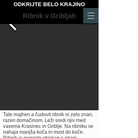
ODKRIJTE BELO KRAJINO
Ribnik v Gribljah
Tale majhen a čudovit ribnik ni zelo znan,
razen domačinom. Leži sredi njiv med
vasema Krasinec in Griblje. Na ribniku se
nahaja manjša koča in most do koče.
Ribnik je pogosto obiskan s strani