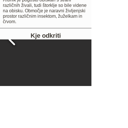
različnih živali, tudi štorklje so bile videne
na obisku. Območje je naravni življenjski
prostor različnim insektom, žuželkam in
črvom.
Kje odkriti
Če se vozite na glavni cesti Gradac-
Metlika, v smeri Metlike, pred koncem
Gradaca zavijte desno. Pri naslednjem
križišču ponovno zavijte desno. Ko
prispete do vasi Krasinec se vozite še
kakšnega 1,5 km. Avto parkirajte pri cesti.