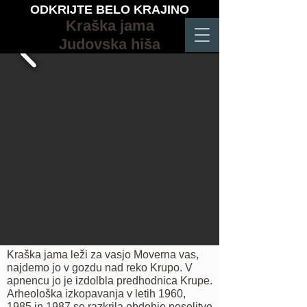
ODKRIJTE BELO KRAJINO
Kraška jama
Judovska hiša
Kraška jama leži za vasjo Moverna vas,
najdemo jo v gozdu nad reko Krupo. V
apnencu jo je izdolbla predhodnica Krupe.
Arheološka izkopavanja v letih 1960,
1985 in 1987 so razkrila obdobje poselitve