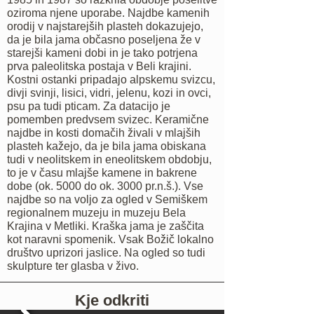
oziroma njene uporabe. Najdbe kamenih
orodij v najstarejših plasteh dokazujejo,
da je bila jama občasno poseljena že v
starejši kameni dobi in je tako potrjena
prva paleolitska postaja v Beli krajini.
Kostni ostanki pripadajo alpskemu svizcu,
divji svinji, lisici, vidri, jelenu, kozi in ovci,
psu pa tudi pticam. Za datacijo je
pomemben predvsem svizec. Keramične
najdbe in kosti domačih živali v mlajših
plasteh kažejo, da je bila jama obiskana
tudi v neolitskem in eneolitskem obdobju,
to je v času mlajše kamene in bakrene
dobe (ok. 5000 do ok. 3000 pr.n.š.). Vse
najdbe so na voljo za ogled v Semiškem
regionalnem muzeju in muzeju Bela
Krajina v Metliki. Kraška jama je zaščita
kot naravni spomenik. Vsak Božič lokalno
društvo uprizori jaslice. Na ogled so tudi
skulpture ter glasba v živo.
Kje odkriti